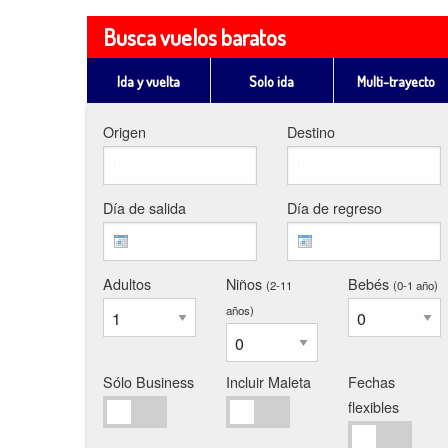
Busca vuelos baratos
Ida y vuelta
Solo ida
Multi
-trayecto
Origen
Destino
Día de salida
Día de regreso
Adultos
Niños
Bebés
(2-11
(0-1
año
)
años
)
Sólo Business
Incluir Maleta
Fechas
flexibles